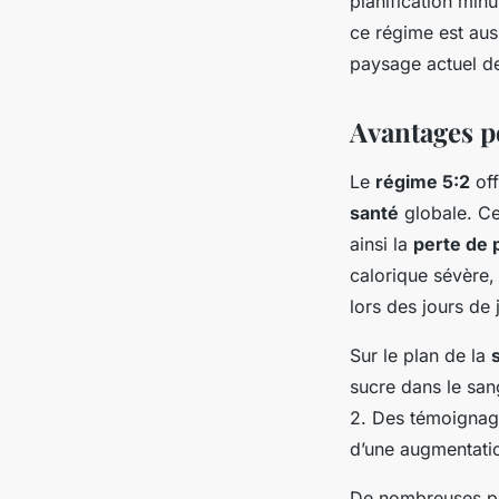
planification min
ce régime est aus
paysage actuel d
Avantages p
Le
régime 5:2
off
santé
globale. Ce
ainsi la
perte de 
calorique sévère,
lors des jours de
Sur le plan de la
sucre dans le san
2. Des témoignage
d’une augmentation
De nombreuses per