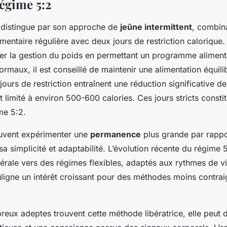
égime 5:2
distingue par son approche de
jeûne intermittent
, combin
entaire régulière avec deux jours de restriction calorique
ier la gestion du poids en permettant un programme alimenta
ormaux, il est conseillé de maintenir une alimentation équili
ours de restriction entraînent une réduction significative de
t limité à environ 500-600 calories. Ces jours stricts consti
me 5:2.
euvent expérimenter une
permanence
plus grande par rappo
a simplicité et adaptabilité. L’évolution récente du régime 5
rale vers des régimes flexibles, adaptés aux rythmes de v
ligne un intérêt croissant pour des méthodes moins contra
eux adeptes trouvent cette méthode libératrice, elle peut