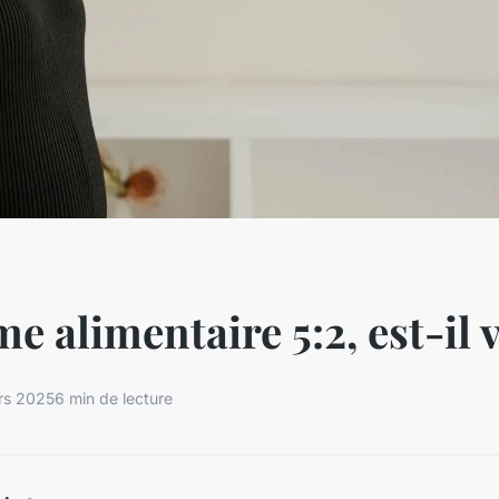
me alimentaire 5:2, est-il 
rs 2025
6 min de lecture