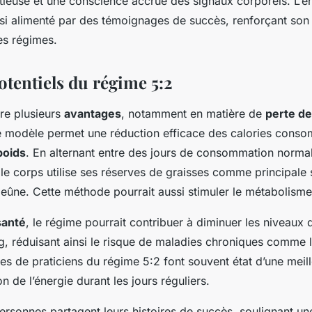
utieuse et une conscience accrue des signaux corporels. L
si alimenté par des témoignages de succès, renforçant son a
es régimes.
otentiels du régime 5:2
re plusieurs
avantages
, notamment en matière de
perte de
 modèle permet une réduction efficace des calories conso
poids
. En alternant entre des jours de consommation normale
 le corps utilise ses réserves de graisses comme principale
 jeûne. Cette méthode pourrait aussi stimuler le métabolisme
santé
, le régime pourrait contribuer à diminuer les niveaux d
g, réduisant ainsi le risque de maladies chroniques comme 
s de praticiens du régime 5:2 font souvent état d’une meill
 de l’énergie durant les jours réguliers.
sonnes partagent leurs histoires de succès, soulignant un