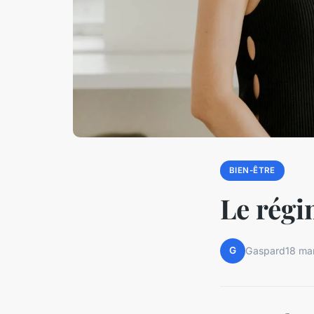
BIEN-ÊTRE
Le régi
G
Gaspard
18 ma