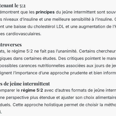
enant le 5:2
émontrent que les
principes
du jeûne intermittent sont souv
 niveaux d’insuline et une meilleure sensibilité à l’insuline.
t une baisse du cholestérol LDL et une augmentation de l’
ues cardiovasculaires.
ntroverses
ts, le régime 5:2 ne fait pas l’unanimité. Certains chercheu
giques dans certaines études. Des critiques pointent le ma
 possibles carences nutritionnelles associées aux jours de j
ignent l’importance d’une approche prudente et bien inform
 de jeûne intermittent
comparer le
régime 5:2
avec d’autres formats de jeûne intermi
une perspective plus étendue et ajuster son choix alimentair
iduels. Cette approche holistique permet de choisir la métho
i.