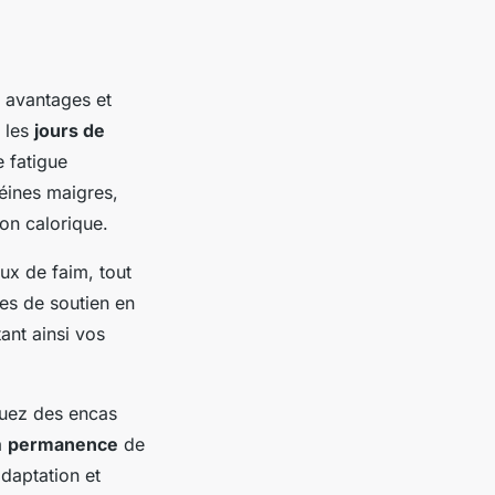
 avantages et
t les
jours de
e fatigue
éines maigres,
ion calorique.
aux de faim, tout
pes de soutien en
ant ainsi vos
luez des encas
a
permanence
de
adaptation et