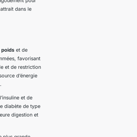
’engouement pour
ttrait dans le
 poids
et de
mmées, favorisant
 et de restriction
 source d’énergie
.
’insuline et de
le diabète de type
eure digestion et
e plus grande