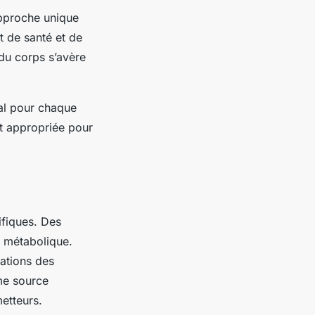
approche unique
t de santé et de
du corps s’avère
tal pour chaque
 et appropriée pour
ifiques. Des
é métabolique.
rations des
mme source
etteurs.