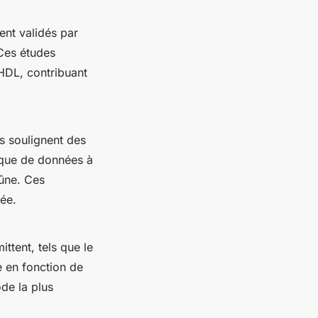
ent validés par
 Ces études
HDL, contribuant
rs soulignent des
nque de données à
eûne. Ces
ée.
ttent, tels que le
e en fonction de
de la plus