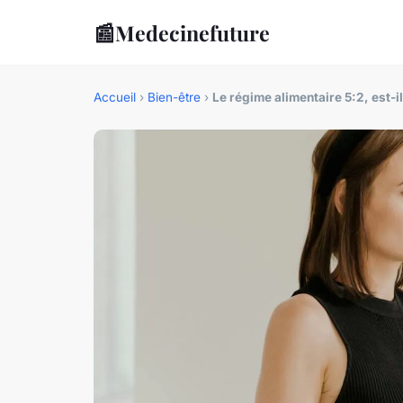
📰
Medecinefuture
Accueil
›
Bien-être
›
Le régime alimentaire 5:2, est-i