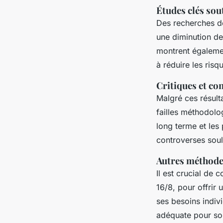
Études clés sout
Des recherches d
une diminution des
montrent égalemen
à réduire les risq
Critiques et co
Malgré ces résulta
failles méthodolo
long terme et les
controverses soul
Autres méthodes
Il est crucial de 
16/8, pour offrir 
ses besoins indiv
adéquate pour so