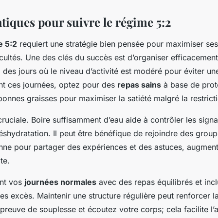
tiques pour suivre le régime 5:2
e 5:2
requiert une stratégie bien pensée pour maximiser ses
ficultés. Une des clés du succès est d’organiser efficacemen
 des jours où le niveau d’activité est modéré pour éviter un
nt ces journées, optez pour des
repas sains
à base de prot
bonnes graisses pour maximiser la satiété malgré la restrict
cruciale. Boire suffisamment d’eau aide à contrôler les sign
éshydratation. Il peut être bénéfique de rejoindre des grou
nne pour partager des expériences et des astuces, augment
te.
ent vos
journées normales
avec des repas équilibrés et inc
les excès. Maintenir une structure régulière peut renforcer l
preuve de souplesse et écoutez votre corps; cela facilite l’