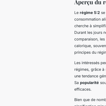
Aperçu du r
Le
régime 5:2
se 
consommation alim
cherche à simplif
Durant les jours n
comparaison, les j
calorique, souven
principes du régi
Les intéressés p
régimes, grâce à s
une tendance géné
Sa
popularité
sou
efficaces.
Bien que de nombr