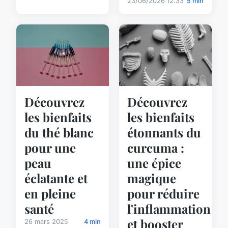
23/06/2026 12:33
5 min
Découvrez
Découvrez
les bienfaits
les bienfaits
du thé blanc
étonnants du
pour une
curcuma :
peau
une épice
éclatante et
magique
en pleine
pour réduire
santé
l'inflammation
et booster
26 mars 2025
4 min