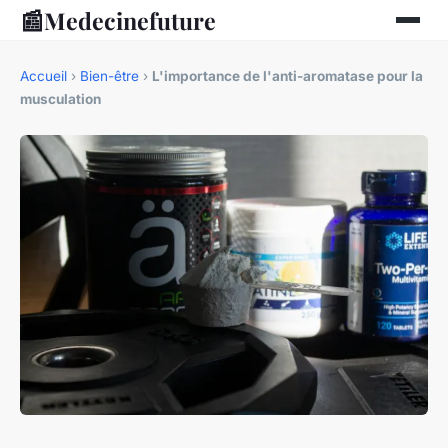
📰
Medecinefuture
Accueil
›
Bien-être
›
L'importance de l'anti-aromatase pour la
musculation