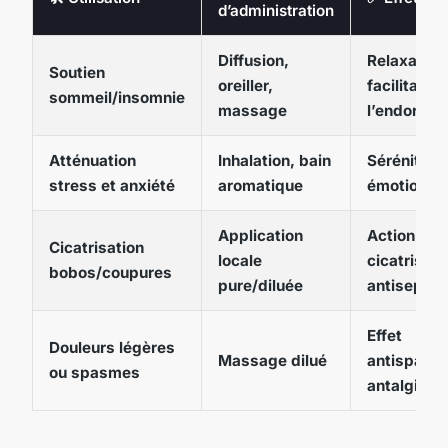
d’administration
Diffusion,
Relaxation
Soutien
oreiller,
facilitatio
sommeil/insomnie
massage
l’endormi
Atténuation
Inhalation, bain
Sérénité
stress et anxiété
aromatique
émotionnel
Application
Action
Cicatrisation
locale
cicatrisant
bobos/coupures
pure/diluée
antiseptiq
Effet
Douleurs légères
Massage dilué
antispasm
ou spasmes
antalgique