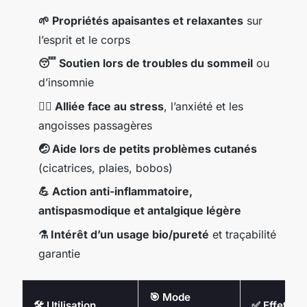
🌱 Propriétés apaisantes et relaxantes
sur
l’esprit et le corps
😴 Soutien lors de troubles du sommeil
ou
d’insomnie
🧘‍♂️ Alliée face au stress
, l’anxiété et les
angoisses passagères
🤕 Aide lors de petits problèmes cutanés
(cicatrices, plaies, bobos)
💪 Action anti-inflammatoire,
antispasmodique et antalgique légère
⚗️ Intérêt d’un usage bio/pureté
et traçabilité
garantie
🎯 Mode
🛠️ Utilisation
✅ Effet cib