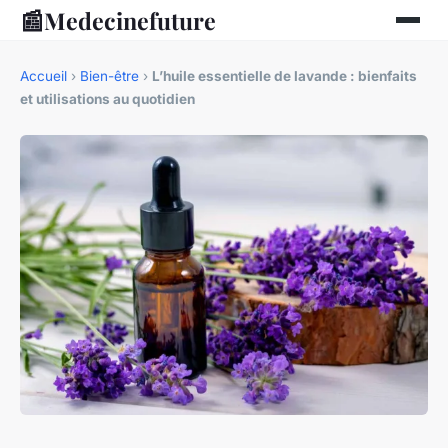
📰
Medecinefuture
Accueil
›
Bien-être
›
L’huile essentielle de lavande : bienfaits
et utilisations au quotidien